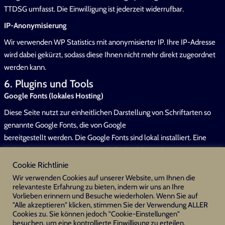
TTDSG umfasst. Die Einwilligung ist jederzeit widerrufbar.
IP-Anonymisierung
Wir verwenden WP Statistics mit anonymisierter IP. Ihre IP-Adresse
wird dabei gekürzt, sodass diese Ihnen nicht mehr direkt zugeordnet
werden kann.
6. Plugins und Tools
Google Fonts (lokales Hosting)
Diese Seite nutzt zur einheitlichen Darstellung von Schriftarten so
genannte Google Fonts, die von Google
bereitgestellt werden. Die Google Fonts sind lokal installiert. Eine
Verbindung zu Servern von Google findet dabei nicht statt.
Weitere Informationen zu Google Fonts finden Sie unter
Cookie Richtlinie
Wir verwenden Cookies auf unserer Website, um Ihnen die
https://developers.google.com/fonts/faq und in der
relevanteste Erfahrung zu bieten, indem wir uns an Ihre
Datenschutzerklärung von Google:
Vorlieben erinnern und Besuche wiederholen. Wenn Sie auf
https://policies.google.com/privacy?hl=de.
"Alle akzeptieren" klicken, stimmen Sie der Verwendung ALLER
Cookies zu. Sie können jedoch "Cookie-Einstellungen"
Quelle:
besuchen, um eine kontrollierte Einwilligung zu erteilen.